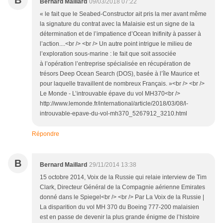
B
Bernard Maillard
09/03/2018 07:22
« le fait que le Seabed-Constructor ait pris la mer avant même
la signature du contrat avec la Malaisie est un signe de la
détermination et de l’impatience d’Ocean Inifinity à passer à
l’action....<br /> <br /> Un autre point intrigue le milieu de
l’exploration sous-marine : le fait que soit associée
à l’opération l’entreprise spécialisée en récupération de
trésors Deep Ocean Search (DOS), basée à l’île Maurice et
pour laquelle travaillent de nombreux Français. »<br /> <br />
Le Monde - L’introuvable épave du vol MH370<br />
http://www.lemonde.fr/international/article/2018/03/08/l-
introuvable-epave-du-vol-mh370_5267912_3210.html
Répondre
B
Bernard Maillard
29/11/2014 13:38
15 octobre 2014, Voix de la Russie qui relaie interview de Tim
Clark, Directeur Général de la Compagnie aérienne Emirates
donné dans le Spiegel<br /> <br /> Par La Voix de la Russie |
La disparition du vol MH 370 du Boeing 777-200 malaisien
est en passe de devenir la plus grande énigme de l’histoire