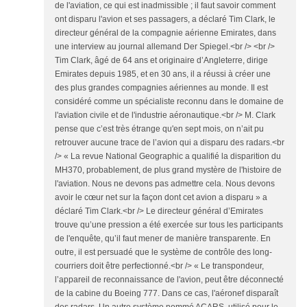
de l'aviation, ce qui est inadmissible ; il faut savoir comment
ont disparu l'avion et ses passagers, a déclaré Tim Clark, le
directeur général de la compagnie aérienne Emirates, dans
une interview au journal allemand Der Spiegel.<br /> <br />
Tim Clark, âgé de 64 ans et originaire d’Angleterre, dirige
Emirates depuis 1985, et en 30 ans, il a réussi à créer une
des plus grandes compagnies aériennes au monde. Il est
considéré comme un spécialiste reconnu dans le domaine de
l'aviation civile et de l'industrie aéronautique.<br /> M. Clark
pense que c’est très étrange qu'en sept mois, on n’ait pu
retrouver aucune trace de l’avion qui a disparu des radars.<br
/> « La revue National Geographic a qualifié la disparition du
MH370, probablement, de plus grand mystère de l'histoire de
l'aviation. Nous ne devons pas admettre cela. Nous devons
avoir le cœur net sur la façon dont cet avion a disparu » a
déclaré Tim Clark.<br /> Le directeur général d’Emirates
trouve qu’une pression a été exercée sur tous les participants
de l'enquête, qu’il faut mener de manière transparente. En
outre, il est persuadé que le système de contrôle des long-
courriers doit être perfectionné.<br /> « Le transpondeur,
l’appareil de reconnaissance de l'avion, peut être déconnecté
de la cabine du Boeing 777. Dans ce cas, l'aéronef disparaît