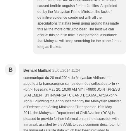
understand that the disappearance of MH370 has
caused terrible anguish for the families. As pointed
out by the Malaysian Prime Minister, the lack of
definitive evidence combined with all the
speculations that has been going around has made
this all the more difficult to bear. The best we can
offer at this point in time is our personal assurance
that Malaysia will keep searching for the plane for as
long as it takes.
B
Bernard Maillard
25/05/2014 11:24
communiqué du 20 mai 2014 de Malyasian Airlines qui
appelle à la transparence sur les données collectées...<br />
<br /> Tuesday, May 20, 10:00 AM MYT +0800 JOINT PRESS
STATEMENT BY INMARSAT UK AND DCA MALAYSIA<br />
<br /> Following the announcement by the Malaysian Minister
of Defence and Acting Minister of Transport on 19th May
2014, the Malaysian Department of Civil Aviation (DCA) is
pleased to provide further information on the discussion with
Inmarsat, assisted by the AAIB, to get a common descriptor for
the Inmarsat satellite data which had been provided to