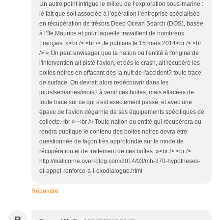
Un autre point intrigue le milieu de l’exploration sous-marine :
le fait que soit associée à l’opération l’entreprise spécialisée
en récupération de trésors Deep Ocean Search (DOS), basée
à l’île Maurice et pour laquelle travaillent de nombreux
Français. »<br /> <br /> Je publiais le 15 mars 2014<br /> <br
/> « On peut envisager que la nation ou l'entité à l'origine de
l'intervention ait pisté l'avion, et dès le crash, ait récupéré les
boites noires en effacant dès la nuit de l'accident? toute trace
de surface. On devrait alors redécouvrir dans les
jours/semaines/mois? à venir ces boites, mais effacées de
toute trace sur ce qui s'est exactement passé, et avec une
épave de l'avion dégarnie de ses équipements spécifiques de
collecte.<br /> <br /> Toute nation ou entité qui récupérera ou
rendra publique le contenu des boites noires devra être
questionnée de façon très approfondie sur le mode de
récupération et de traitement de ces boîtes. »<br /> <br />
http://malicorne.over-blog.com/2014/03/mh-370-hypotheses-
et-appel-renforce-a-l-exodialogue.html
Répondre