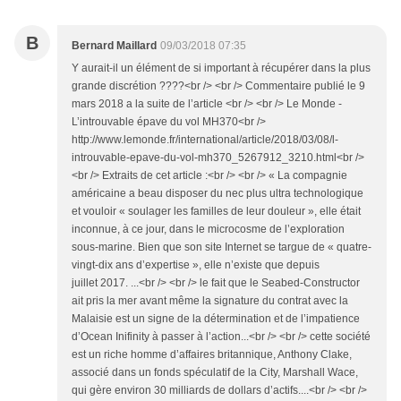
B
Bernard Maillard
09/03/2018 07:35
Y aurait-il un élément de si important à récupérer dans la plus
grande discrétion ????<br /> <br /> Commentaire publié le 9
mars 2018 a la suite de l’article <br /> <br /> Le Monde -
L’introuvable épave du vol MH370<br />
http://www.lemonde.fr/international/article/2018/03/08/l-
introuvable-epave-du-vol-mh370_5267912_3210.html<br />
<br /> Extraits de cet article :<br /> <br /> « La compagnie
américaine a beau disposer du nec plus ultra technologique
et vouloir « soulager les familles de leur douleur », elle était
inconnue, à ce jour, dans le microcosme de l’exploration
sous-marine. Bien que son site Internet se targue de « quatre-
vingt-dix ans d’expertise », elle n’existe que depuis
juillet 2017. ...<br /> <br /> le fait que le Seabed-Constructor
ait pris la mer avant même la signature du contrat avec la
Malaisie est un signe de la détermination et de l’impatience
d’Ocean Inifinity à passer à l’action...<br /> <br /> cette société
est un riche homme d’affaires britannique, Anthony Clake,
associé dans un fonds spéculatif de la City, Marshall Wace,
qui gère environ 30 milliards de dollars d’actifs....<br /> <br />