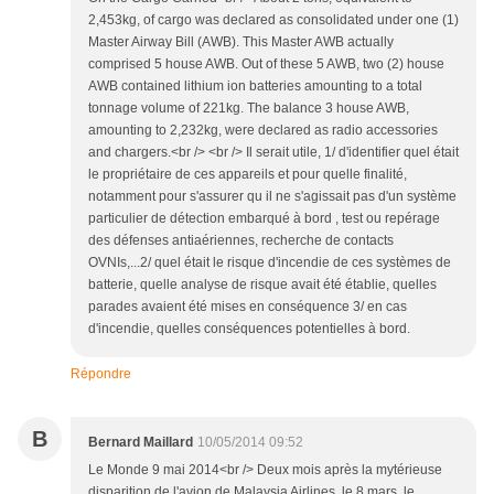
2,453kg, of cargo was declared as consolidated under one (1)
Master Airway Bill (AWB). This Master AWB actually
comprised 5 house AWB. Out of these 5 AWB, two (2) house
AWB contained lithium ion batteries amounting to a total
tonnage volume of 221kg. The balance 3 house AWB,
amounting to 2,232kg, were declared as radio accessories
and chargers.<br /> <br /> Il serait utile, 1/ d'identifier quel était
le propriétaire de ces appareils et pour quelle finalité,
notamment pour s'assurer qu il ne s'agissait pas d'un système
particulier de détection embarqué à bord , test ou repérage
des défenses antiaériennes, recherche de contacts
OVNIs,...2/ quel était le risque d'incendie de ces systèmes de
batterie, quelle analyse de risque avait été établie, quelles
parades avaient été mises en conséquence 3/ en cas
d'incendie, quelles conséquences potentielles à bord.
Répondre
B
Bernard Maillard
10/05/2014 09:52
Le Monde 9 mai 2014<br /> Deux mois après la mytérieuse
disparition de l'avion de Malaysia Airlines, le 8 mars, le