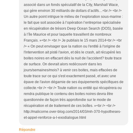
associé dans un fonds spéculatif de la City, Marshall Wace,
qui gère environ 30 milliards de dollars d’actifs....<br /> <br />
Un autre point intrigue le milieu de l’exploration sous-marine :
le fait que soit associée à l’opération l’entreprise spécialisée
en récupération de trésors Deep Ocean Search (DOS), basée
à l’île Maurice et pour laquelle travaillent de nombreux
Français. »<br /> <br /> Je publiais le 15 mars 2014<br /> <br
/> « On peut envisager que la nation ou l'entité à l'origine de
l'intervention ait pisté l'avion, et dès le crash, ait récupéré les
boites noires en effacant dès la nuit de l'accident? toute trace
de surface. On devrait alors redécouvrir dans les
jours/semaines/mois? à venir ces boites, mais effacées de
toute trace sur ce qui s'est exactement passé, et avec une
épave de l'avion dégarnie de ses équipements spécifiques de
collecte.<br /> <br /> Toute nation ou entité qui récupérera ou
rendra publique le contenu des boites noires devra être
questionnée de façon très approfondie sur le mode de
récupération et de traitement de ces boîtes. »<br /> <br />
http://malicorne.over-blog.com/2014/03/mh-370-hypotheses-
et-appel-renforce-a-l-exodialogue.html
Répondre