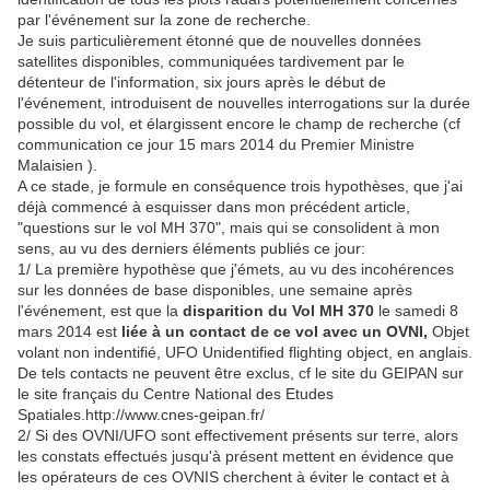
par l'événement sur la zone de recherche.
Je suis particulièrement étonné que de nouvelles données
satellites disponibles, communiquées tardivement par le
détenteur de l'information, six jours après le début de
l'événement, introduisent de nouvelles interrogations sur la durée
possible du vol, et élargissent encore le champ de recherche (cf
communication ce jour 15 mars 2014 du Premier Ministre
Malaisien ).
A ce stade, je formule en conséquence trois hypothèses, que j'ai
déjà commencé à esquisser dans mon précédent article,
"questions sur le vol MH 370", mais qui se consolident à mon
sens, au vu des derniers éléments publiés ce jour:
1/ La première hypothèse que j'émets, au vu des incohérences
sur les données de base disponibles, une semaine après
l'événement, est que la
disparition du Vol MH 370
le samedi 8
mars 2014 est
liée à un contact de ce vol avec un OVNI,
Objet
volant non indentifié, UFO Unidentified flighting object, en anglais.
De tels contacts ne peuvent être exclus, cf le site du GEIPAN sur
le site français du Centre National des Etudes
Spatiales.http://www.cnes-geipan.fr/
2/ Si des OVNI/UFO sont effectivement présents sur terre, alors
les constats effectués jusqu'à présent mettent en évidence que
les opérateurs de ces OVNIS cherchent à éviter le contact et à