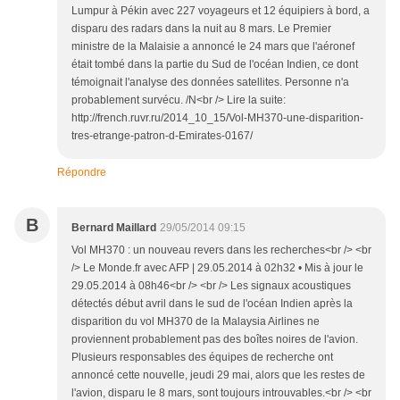
Lumpur à Pékin avec 227 voyageurs et 12 équipiers à bord, a
disparu des radars dans la nuit au 8 mars. Le Premier
ministre de la Malaisie a annoncé le 24 mars que l'aéronef
était tombé dans la partie du Sud de l'océan Indien, ce dont
témoignait l'analyse des données satellites. Personne n'a
probablement survécu. /N<br /> Lire la suite:
http://french.ruvr.ru/2014_10_15/Vol-MH370-une-disparition-
tres-etrange-patron-d-Emirates-0167/
Répondre
B
Bernard Maillard
29/05/2014 09:15
Vol MH370 : un nouveau revers dans les recherches<br /> <br
/> Le Monde.fr avec AFP | 29.05.2014 à 02h32 • Mis à jour le
29.05.2014 à 08h46<br /> <br /> Les signaux acoustiques
détectés début avril dans le sud de l'océan Indien après la
disparition du vol MH370 de la Malaysia Airlines ne
proviennent probablement pas des boîtes noires de l'avion.
Plusieurs responsables des équipes de recherche ont
annoncé cette nouvelle, jeudi 29 mai, alors que les restes de
l'avion, disparu le 8 mars, sont toujours introuvables.<br /> <br