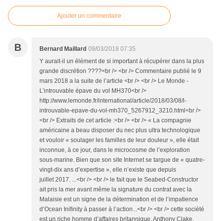
Ajouter un commentaire
B
Bernard Maillard
09/03/2018 07:35
Y aurait-il un élément de si important à récupérer dans la plus
grande discrétion ????<br /> <br /> Commentaire publié le 9
mars 2018 a la suite de l’article <br /> <br /> Le Monde -
L’introuvable épave du vol MH370<br />
http://www.lemonde.fr/international/article/2018/03/08/l-
introuvable-epave-du-vol-mh370_5267912_3210.html<br />
<br /> Extraits de cet article :<br /> <br /> « La compagnie
américaine a beau disposer du nec plus ultra technologique
et vouloir « soulager les familles de leur douleur », elle était
inconnue, à ce jour, dans le microcosme de l’exploration
sous-marine. Bien que son site Internet se targue de « quatre-
vingt-dix ans d’expertise », elle n’existe que depuis
juillet 2017. ...<br /> <br /> le fait que le Seabed-Constructor
ait pris la mer avant même la signature du contrat avec la
Malaisie est un signe de la détermination et de l’impatience
d’Ocean Inifinity à passer à l’action...<br /> <br /> cette société
est un riche homme d’affaires britannique, Anthony Clake,