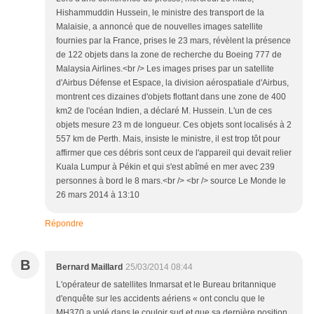
Hishammuddin Hussein, le ministre des transport de la
Malaisie, a annoncé que de nouvelles images satellite
fournies par la France, prises le 23 mars, révèlent la présence
de 122 objets dans la zone de recherche du Boeing 777 de
Malaysia Airlines.<br /> Les images prises par un satellite
d'Airbus Défense et Espace, la division aérospatiale d'Airbus,
montrent ces dizaines d'objets flottant dans une zone de 400
km2 de l'océan Indien, a déclaré M. Hussein. L'un de ces
objets mesure 23 m de longueur. Ces objets sont localisés à 2
557 km de Perth. Mais, insiste le ministre, il est trop tôt pour
affirmer que ces débris sont ceux de l'appareil qui devait relier
Kuala Lumpur à Pékin et qui s'est abîmé en mer avec 239
personnes à bord le 8 mars.<br /> <br /> source Le Monde le
26 mars 2014 à 13:10
Répondre
B
Bernard Maillard
25/03/2014 08:44
L'opérateur de satellites Inmarsat et le Bureau britannique
d'enquête sur les accidents aériens « ont conclu que le
MH370 a volé dans le couloir sud et que sa dernière position