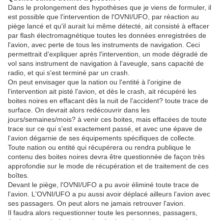
Dans le prolongement des hypothèses que je viens de formuler, il
est possible que l'intervention de l'OVNI/UFO, par réaction au
piège lancé et qu'il aurait lui même détecté, ait consisté à effacer
par flash électromagnétique toutes les données enregistrées de
l'avion, avec perte de tous les instruments de navigation. Ceci
permettrait d'expliquer après l'intervention, un mode dégradé de
vol sans instrument de navigation à l'aveugle, sans capacité de
radio, et qui s'est terminé par un crash.
On peut envisager que la nation ou l'entité à l'origine de
l'intervention ait pisté l'avion, et dès le crash, ait récupéré les
boites noires en effacant dès la nuit de l'accident? toute trace de
surface. On devrait alors redécouvrir dans les
jours/semaines/mois? à venir ces boites, mais effacées de toute
trace sur ce qui s'est exactement passé, et avec une épave de
l'avion dégarnie de ses équipements spécifiques de collecte.
Toute nation ou entité qui récupérera ou rendra publique le
contenu des boites noires devra être questionnée de façon très
approfondie sur le mode de récupération et de traitement de ces
boîtes.
Devant le piège, l'OVNI/UFO a pu avoir éliminé toute trace de
l'avion. L'OVNI/UFO a pu aussi avoir déplacé ailleurs l'avion avec
ses passagers. On peut alors ne jamais retrouver l'avion.
Il faudra alors requestionner toute les personnes, passagers,