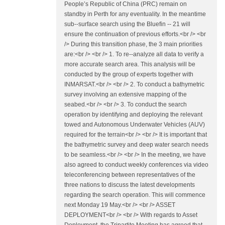
People’s Republic of China (PRC) remain on
standby in Perth for any eventuality. In the meantime
sub-­‐surface search using the Bluefin -­‐ 21 will
ensure the continuation of previous efforts.<br /> <br
/> During this transition phase, the 3 main priorities
are:<br /> <br /> 1. To re-­‐analyze all data to verify a
more accurate search area. This analysis will be
conducted by the group of experts together with
INMARSAT.<br /> <br /> 2. To conduct a bathymetric
survey involving an extensive mapping of the
seabed.<br /> <br /> 3. To conduct the search
operation by identifying and deploying the relevant
towed and Autonomous Underwater Vehicles (AUV)
required for the terrain<br /> <br /> It is important that
the bathymetric survey and deep water search needs
to be seamless.<br /> <br /> In the meeting, we have
also agreed to conduct weekly conferences via video
teleconferencing between representatives of the
three nations to discuss the latest developments
regarding the search operation. This will commence
next Monday 19 May.<br /> <br /> ASSET
DEPLOYMENT<br /> <br /> With regards to Asset