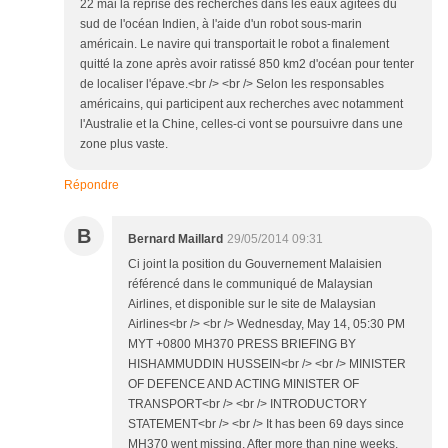
22 mai la reprise des recherches dans les eaux agitées du
sud de l'océan Indien, à l'aide d'un robot sous-marin
américain. Le navire qui transportait le robot a finalement
quitté la zone après avoir ratissé 850 km2 d'océan pour tenter
de localiser l'épave.<br /> <br /> Selon les responsables
américains, qui participent aux recherches avec notamment
l'Australie et la Chine, celles-ci vont se poursuivre dans une
zone plus vaste.
Répondre
B
Bernard Maillard
29/05/2014 09:31
Ci joint la position du Gouvernement Malaisien
référencé dans le communiqué de Malaysian
Airlines, et disponible sur le site de Malaysian
Airlines<br /> <br /> Wednesday, May 14, 05:30 PM
MYT +0800 MH370 PRESS BRIEFING BY
HISHAMMUDDIN HUSSEIN<br /> <br /> MINISTER
OF DEFENCE AND ACTING MINISTER OF
TRANSPORT<br /> <br /> INTRODUCTORY
STATEMENT<br /> <br /> It has been 69 days since
MH370 went missing. After more than nine weeks,