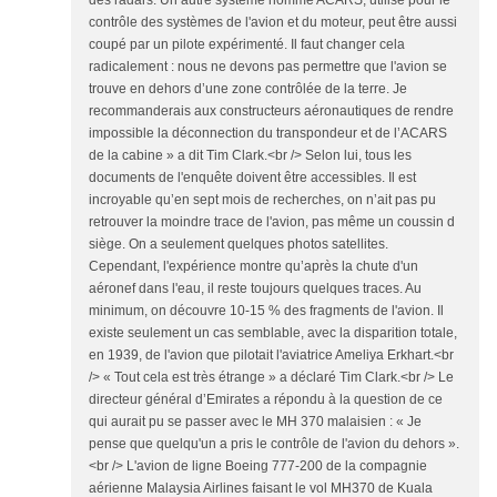
des radars. Un autre système nommé ACARS, utilisé pour le
contrôle des systèmes de l'avion et du moteur, peut être aussi
coupé par un pilote expérimenté. Il faut changer cela
radicalement : nous ne devons pas permettre que l'avion se
trouve en dehors d’une zone contrôlée de la terre. Je
recommanderais aux constructeurs aéronautiques de rendre
impossible la déconnection du transpondeur et de l’ACARS
de la cabine » a dit Tim Clark.<br /> Selon lui, tous les
documents de l'enquête doivent être accessibles. Il est
incroyable qu’en sept mois de recherches, on n’ait pas pu
retrouver la moindre trace de l'avion, pas même un coussin d
siège. On a seulement quelques photos satellites.
Cependant, l'expérience montre qu’après la chute d'un
aéronef dans l'eau, il reste toujours quelques traces. Au
minimum, on découvre 10-15 % des fragments de l'avion. Il
existe seulement un cas semblable, avec la disparition totale,
en 1939, de l'avion que pilotait l'aviatrice Ameliya Erkhart.<br
/> « Tout cela est très étrange » a déclaré Tim Clark.<br /> Le
directeur général d’Emirates a répondu à la question de ce
qui aurait pu se passer avec le MH 370 malaisien : « Je
pense que quelqu'un a pris le contrôle de l'avion du dehors ».
<br /> L'avion de ligne Boeing 777-200 de la compagnie
aérienne Malaysia Airlines faisant le vol MH370 de Kuala