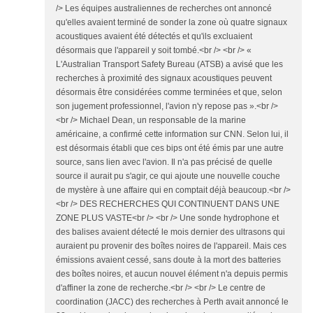
/> Les équipes australiennes de recherches ont annoncé
qu'elles avaient terminé de sonder la zone où quatre signaux
acoustiques avaient été détectés et qu'ils excluaient
désormais que l'appareil y soit tombé.<br /> <br /> «
L'Australian Transport Safety Bureau (ATSB) a avisé que les
recherches à proximité des signaux acoustiques peuvent
désormais être considérées comme terminées et que, selon
son jugement professionnel, l'avion n'y repose pas ».<br />
<br /> Michael Dean, un responsable de la marine
américaine, a confirmé cette information sur CNN. Selon lui, il
est désormais établi que ces bips ont été émis par une autre
source, sans lien avec l'avion. Il n'a pas précisé de quelle
source il aurait pu s'agir, ce qui ajoute une nouvelle couche
de mystère à une affaire qui en comptait déjà beaucoup.<br />
<br /> DES RECHERCHES QUI CONTINUENT DANS UNE
ZONE PLUS VASTE<br /> <br /> Une sonde hydrophone et
des balises avaient détecté le mois dernier des ultrasons qui
auraient pu provenir des boîtes noires de l'appareil. Mais ces
émissions avaient cessé, sans doute à la mort des batteries
des boîtes noires, et aucun nouvel élément n'a depuis permis
d'affiner la zone de recherche.<br /> <br /> Le centre de
coordination (JACC) des recherches à Perth avait annoncé le