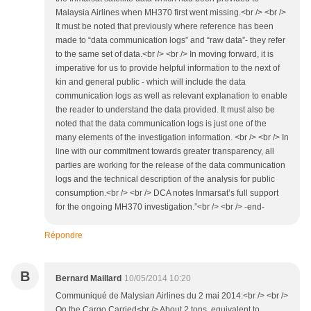
Malaysia Airlines when MH370 first went missing.<br /> <br />
It must be noted that previously where reference has been
made to “data communication logs” and “raw data”- they refer
to the same set of data.<br /> <br /> In moving forward, it is
imperative for us to provide helpful information to the next of
kin and general public - which will include the data
communication logs as well as relevant explanation to enable
the reader to understand the data provided. It must also be
noted that the data communication logs is just one of the
many elements of the investigation information. <br /> <br /> In
line with our commitment towards greater transparency, all
parties are working for the release of the data communication
logs and the technical description of the analysis for public
consumption.<br /> <br /> DCA notes Inmarsat’s full support
for the ongoing MH370 investigation.”<br /> <br /> -end-
Répondre
B
Bernard Maillard
10/05/2014 10:20
Communiqué de Malysian Airlines du 2 mai 2014:<br /> <br />
On the Cargo Carried<br /> About 2 tons, equivalent to