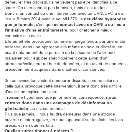
demeurer très discrets. Ils ne veulent pas être identifiés à ce
stade. On n'en connait pas la raison, mais c'est un fait.
Donc si un contact ou une intervention avec un OVNI/UFO a eu
lieu le 8 mars 2014 avec le vol MH 370, la
deuxième hypothèse
que je formule,
c'est que
ce contact avec un OVNI a eu lieu à
l'initiative d'une entité terrestre
, pour chercher à mieux
connaitre ces ovnis.
Elle aurait été provoquée, comme un piège tendu, par une entité
terrestre, dans une approche elle même en solo et discrète, en
usant notamment de la porosité de la sécurité de l'aéroport
malaisien pour équiper spécifiquement cette avion d'un
attracteur/collecteur ad hoc de données, et en usant de données
précédemment acquises dans d'autres circonstances.
3/ Les ovnis/ufos veulent demeurer discrets, comme celui ou
celle qui a provoqué cette intervention, il sera donc très difficile
d'avoir une explication claire.
Troisième hypothèse que je formule en conséquence,
nous
entrons donc dans une campagne de désinformation
généralisée
, au niveau mondial.
Plus que jamais, il nous faudra demeurer dans une attitude
ouverte et interrogative, en nous appuyant sur les faits, les faits
précis, et rien que les faits.
Quelles suites donner à présent ?