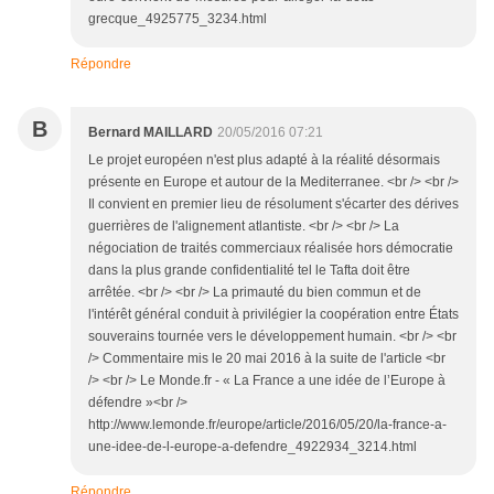
grecque_4925775_3234.html
Répondre
B
Bernard MAILLARD
20/05/2016 07:21
Le projet européen n'est plus adapté à la réalité désormais
présente en Europe et autour de la Mediterranee. <br /> <br />
Il convient en premier lieu de résolument s'écarter des dérives
guerrières de l'alignement atlantiste. <br /> <br /> La
négociation de traités commerciaux réalisée hors démocratie
dans la plus grande confidentialité tel le Tafta doit être
arrêtée. <br /> <br /> La primauté du bien commun et de
l'intérêt général conduit à privilégier la coopération entre États
souverains tournée vers le développement humain. <br /> <br
/> Commentaire mis le 20 mai 2016 à la suite de l'article <br
/> <br /> Le Monde.fr - « La France a une idée de l’Europe à
défendre »<br />
http://www.lemonde.fr/europe/article/2016/05/20/la-france-a-
une-idee-de-l-europe-a-defendre_4922934_3214.html
Répondre