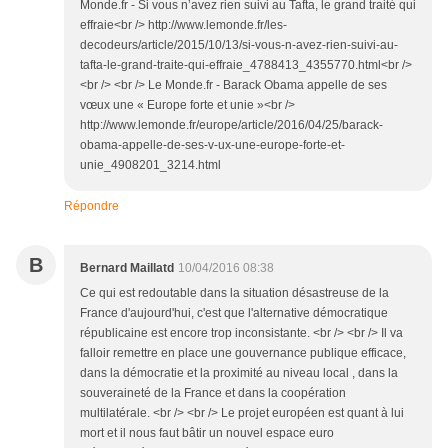
Monde.fr - Si vous n’avez rien suivi au Tafta, le grand traité qui
effraie<br /> http://www.lemonde.fr/les-
decodeurs/article/2015/10/13/si-vous-n-avez-rien-suivi-au-
tafta-le-grand-traite-qui-effraie_4788413_4355770.html<br />
<br /> <br /> Le Monde.fr - Barack Obama appelle de ses
vœux une « Europe forte et unie »<br />
http://www.lemonde.fr/europe/article/2016/04/25/barack-
obama-appelle-de-ses-v-ux-une-europe-forte-et-
unie_4908201_3214.html
Répondre
B
Bernard Maillatd
10/04/2016 08:38
Ce qui est redoutable dans la situation désastreuse de la
France d'aujourd'hui, c'est que l'alternative démocratique
républicaine est encore trop inconsistante. <br /> <br /> Il va
falloir remettre en place une gouvernance publique efficace,
dans la démocratie et la proximité au niveau local , dans la
souveraineté de la France et dans la coopération
multilatérale. <br /> <br /> Le projet européen est quant à lui
mort et il nous faut bâtir un nouvel espace euro