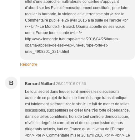
effet d'une approche multilatérale concertée s'appuyant
d'abord sur les Etats démocratiquement constitués, pour faire
reculer la barbarie, la violence et le terrorisme.<br /> <br />
Commentaire publie le 26 avril 2016 a la suite de l'article <br
/> <br /> Le Monde.fr - Barack Obama appelle de ses vœux
une « Europe forte et unie »<br />
http://www.lemonde.fr/europe/article/2016/04/25/barack-
obama-appelle-de-ses-v-ux-une-europe-forte-et-
unie_4908201_3214.html
Répondre
B
Bernard Maillard
26/04/2016 07:56
Le total secret dans lequel sont menées les discussions
autour de ce projet de traite de libre échange transatlantique
est totalement sidérant. <br /> <br /> Le fait de mener de telles
discussions, susceptibles de créer une très forte dépendance,
dans de telles conditions, hors de tout contrôle démocratique,
révèle le degré de corruption et de compromission de nos
dirigeants actuels, tant en France qu'au niveau de l'Europe.
<br /> <br /> Commentaire mis le 26 avril 2016 <br /> <br /> Le