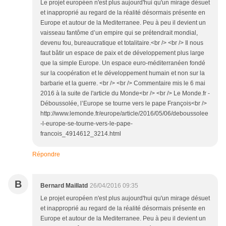
Le projet européen n'est plus aujourd'hui qu'un mirage désuet
et inapproprié au regard de la réalité désormais présente en
Europe et autour de la Mediterranee. Peu à peu il devient un
vaisseau fantôme d’un empire qui se prétendrait mondial,
devenu fou, bureaucratique et totalitaire.<br /> <br /> Il nous
faut bâtir un espace de paix et de développement plus large
que la simple Europe. Un espace euro-méditerranéen fondé
sur la coopération et le développement humain et non sur la
barbarie et la guerre. <br /> <br /> Commentaire mis le 6 mai
2016 à la suite de l'article du Monde<br /> <br /> Le Monde.fr -
Déboussolée, l’Europe se tourne vers le pape François<br />
http://www.lemonde.fr/europe/article/2016/05/06/deboussolee
-l-europe-se-tourne-vers-le-pape-
francois_4914612_3214.html
Répondre
B
Bernard Maillatd
26/04/2016 09:35
Le projet européen n'est plus aujourd'hui qu'un mirage désuet
et inapproprié au regard de la réalité désormais présente en
Europe et autour de la Mediterranee. Peu à peu il devient un