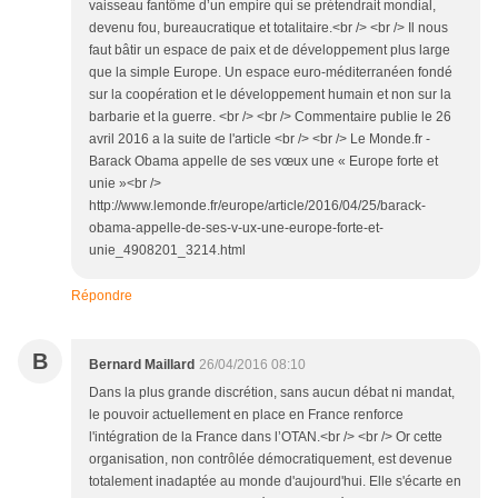
vaisseau fantôme d’un empire qui se prétendrait mondial,
devenu fou, bureaucratique et totalitaire.<br /> <br /> Il nous
faut bâtir un espace de paix et de développement plus large
que la simple Europe. Un espace euro-méditerranéen fondé
sur la coopération et le développement humain et non sur la
barbarie et la guerre. <br /> <br /> Commentaire publie le 26
avril 2016 a la suite de l'article <br /> <br /> Le Monde.fr -
Barack Obama appelle de ses vœux une « Europe forte et
unie »<br />
http://www.lemonde.fr/europe/article/2016/04/25/barack-
obama-appelle-de-ses-v-ux-une-europe-forte-et-
unie_4908201_3214.html
Répondre
B
Bernard Maillard
26/04/2016 08:10
Dans la plus grande discrétion, sans aucun débat ni mandat,
le pouvoir actuellement en place en France renforce
l'intégration de la France dans l’OTAN.<br /> <br /> Or cette
organisation, non contrôlée démocratiquement, est devenue
totalement inadaptée au monde d'aujourd'hui. Elle s'écarte en