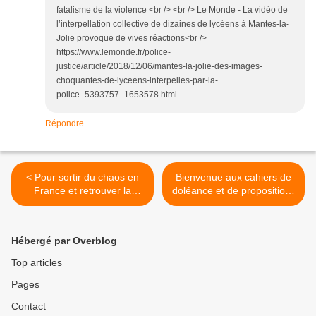
fatalisme de la violence <br /> <br /> Le Monde - La vidéo de
l’interpellation collective de dizaines de lycéens à Mantes-la-
Jolie provoque de vives réactions<br />
https://www.lemonde.fr/police-
justice/article/2018/12/06/mantes-la-jolie-des-images-
choquantes-de-lyceens-interpelles-par-la-
police_5393757_1653578.html
Répondre
< Pour sortir du chaos en
Bienvenue aux cahiers de
France et retrouver la
doléance et de propositions
confiance , relectures
>
Hébergé par Overblog
Top articles
Pages
Contact