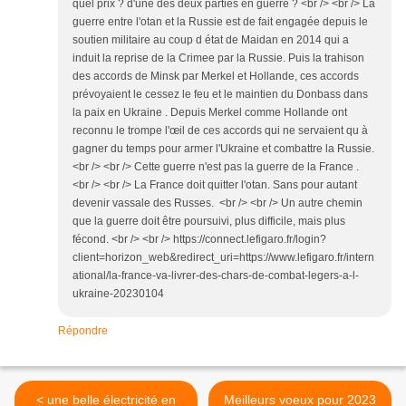
quel prix ? d'une des deux parties en guerre ? <br /> <br /> La
guerre entre l'otan et la Russie est de fait engagée depuis le
soutien militaire au coup d état de Maidan en 2014 qui a
induit la reprise de la Crimee par la Russie. Puis la trahison
des accords de Minsk par Merkel et Hollande, ces accords
prévoyaient le cessez le feu et le maintien du Donbass dans
la paix en Ukraine . Depuis Merkel comme Hollande ont
reconnu le trompe l'œil de ces accords qui ne servaient qu à
gagner du temps pour armer l'Ukraine et combattre la Russie.
<br /> <br /> Cette guerre n'est pas la guerre de la France .
<br /> <br /> La France doit quitter l'otan. Sans pour autant
devenir vassale des Russes. <br /> <br /> Un autre chemin
que la guerre doit être poursuivi, plus difficile, mais plus
fécond. <br /> <br /> https://connect.lefigaro.fr/login?
client=horizon_web&redirect_uri=https://www.lefigaro.fr/intern
ational/la-france-va-livrer-des-chars-de-combat-legers-a-l-
ukraine-20230104
Répondre
< une belle électricité en
Meilleurs voeux pour 2023