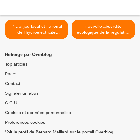
< L'enjeu local et national
nouvelle absurdité
de l'hydroélectricité
écologique de la régulation
française, contribution
des marchés de l'électricité
d'initiatives pour le climat et
en Europe >
l'énergie
Hébergé par Overblog
Top articles
Pages
Contact
Signaler un abus
C.G.U.
Cookies et données personnelles
Préférences cookies
Voir le profil de Bernard Maillard sur le portail Overblog