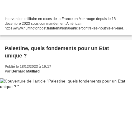
Intervention militaire en cours de la France en Mer rouge depuis le 18
décembre 2023 sous commandement Américain
https://www.huffingtonpost.fr/international/article/contre-les-houthis-en-mer-
rouge-la-france-integre-une-coalition-internationale-a-quoi-va-t-elle-
servir_227253.html...
Palestine, quels fondements pour un Etat
unique ?
Publié le 18/12/2023 à 19:17
Par
Bernard Maillard