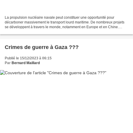
La propulsion nucléaire navale peut constituer une opportunité pour
décarboner massivement le transport lourd maritime. De nombreux projets
se développent à travers le monde, notamment en Europe et en Chine.
https://vivre-electrique.fr/porte-conteneur-nucleaire-quels-sont-les-projets-
en-cours/...
Crimes de guerre à Gaza ???
Publié le 15/12/2023 à 06:15
Par
Bernard Maillard