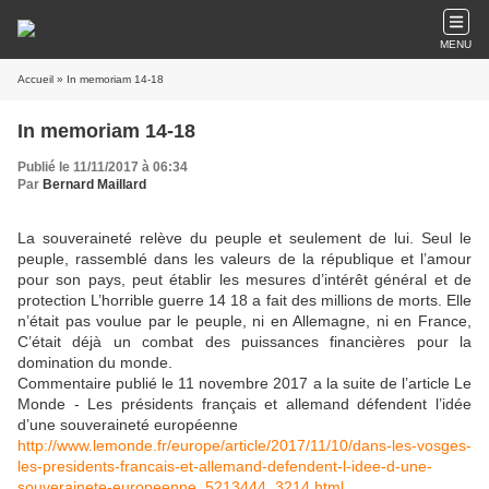
MENU
Accueil
» In memoriam 14-18
In memoriam 14-18
Publié le 11/11/2017 à 06:34
Par
Bernard Maillard
La souveraineté relève du peuple et seulement de lui. Seul le
peuple, rassemblé dans les valeurs de la république et l’amour
pour son pays, peut établir les mesures d’intérêt général et de
protection L’horrible guerre 14 18 a fait des millions de morts. Elle
n’était pas voulue par le peuple, ni en Allemagne, ni en France,
C’était déjà un combat des puissances financières pour la
domination du monde.
Commentaire publié le 11 novembre 2017 a la suite de l’article Le
Monde - Les présidents français et allemand défendent l’idée
d’une souveraineté européenne
http://www.lemonde.fr/europe/article/2017/11/10/dans-les-vosges-
les-presidents-francais-et-allemand-defendent-l-idee-d-une-
souverainete-europeenne_5213444_3214.html