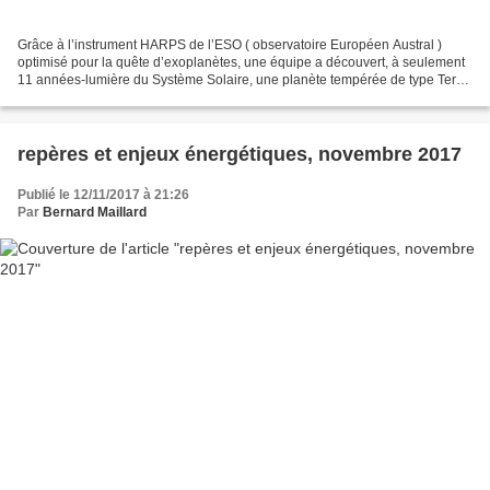
Grâce à l’instrument HARPS de l’ESO ( observatoire Européen Austral )
optimisé pour la quête d’exoplanètes, une équipe a découvert, à seulement
11 années-lumière du Système Solaire, une planète tempérée de type Terre.
Ce nouveau monde baptisé Ross 128...
repères et enjeux énergétiques, novembre 2017
Publié le 12/11/2017 à 21:26
Par
Bernard Maillard