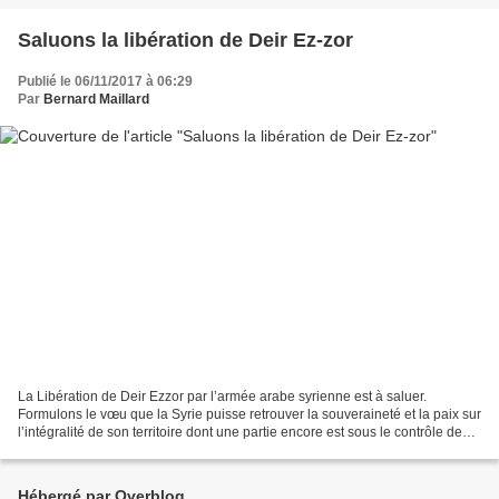
chaos-bitcoin-panique/...
Saluons la libération de Deir Ez-zor
Publié le 06/11/2017 à 06:29
Par
Bernard Maillard
La Libération de Deir Ezzor par l’armée arabe syrienne est à saluer.
Formulons le vœu que la Syrie puisse retrouver la souveraineté et la paix sur
l’intégralité de son territoire dont une partie encore est sous le contrôle de
forces d’occupation. Et que...
Hébergé par Overblog