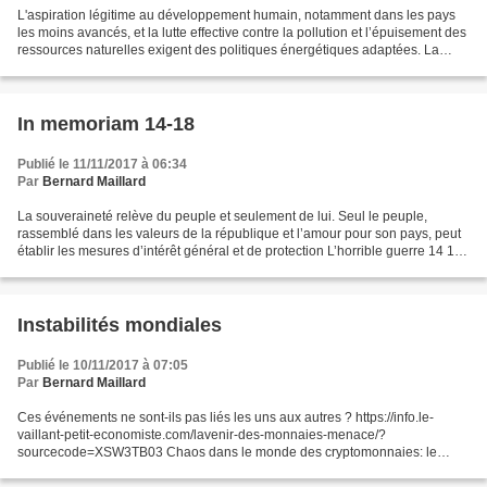
L'aspiration légitime au développement humain, notamment dans les pays
les moins avancés, et la lutte effective contre la pollution et l’épuisement des
ressources naturelles exigent des politiques énergétiques adaptées. La
dernière publication de novembre...
In memoriam 14-18
Publié le 11/11/2017 à 06:34
Par
Bernard Maillard
La souveraineté relève du peuple et seulement de lui. Seul le peuple,
rassemblé dans les valeurs de la république et l’amour pour son pays, peut
établir les mesures d’intérêt général et de protection L’horrible guerre 14 18
a fait des millions de morts....
Instabilités mondiales
Publié le 10/11/2017 à 07:05
Par
Bernard Maillard
Ces événements ne sont-ils pas liés les uns aux autres ? https://info.le-
vaillant-petit-economiste.com/lavenir-des-monnaies-menace/?
sourcecode=XSW3TB03 Chaos dans le monde des cryptomonnaies: le
Bitcoin est pris de panique
https://fr.sputniknews.com/presse/201711091033810308-chyptomonnaies-