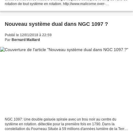
rotation de tout système en rotation. http://www.malicorne.over-
blog.com/2015/05/matiere-noire-de-l-univers-nouvelle-piste-a-creuser.html...
Nouveau système dual dans NGC 1097 ?
Publié le 12/01/2018 à 22:59
Par
Bernard Maillard
NGC 1097: Une double galaxie spirale avec un trou noir au centre du
système en rotation. détectée pour la première fois en 1790. Dans la
constellation du Fourneau Située à 59 millions d'années lumière de la Terre.