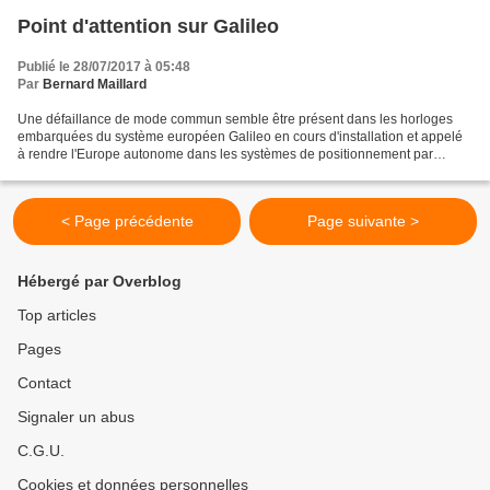
Point d'attention sur Galileo
Publié le 28/07/2017 à 05:48
Par
Bernard Maillard
Une défaillance de mode commun semble être présent dans les horloges
embarquées du système européen Galileo en cours d'installation et appelé
à rendre l'Europe autonome dans les systèmes de positionnement par
satellite. http://www.latribune.fr/entreprises-finance/industrie/aeronautique-
defense/galileo-l-epidemie-mysterieuse-continue-de-se-propager-sur-les-
horloges-atomiques-en-panne-742369.html#xtor=EPR-2-[morning-
< Page précédente
Page suivante >
briefing]-20170703...
Hébergé par Overblog
Top articles
Pages
Contact
Signaler un abus
C.G.U.
Cookies et données personnelles