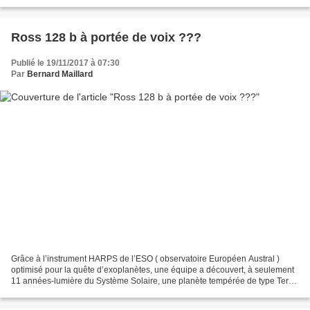
https://www.eso.org/public/images/eso0438d/...
Ross 128 b à portée de voix ???
Publié le 19/11/2017 à 07:30
Par
Bernard Maillard
Grâce à l’instrument HARPS de l’ESO ( observatoire Européen Austral )
optimisé pour la quête d’exoplanètes, une équipe a découvert, à seulement
11 années-lumière du Système Solaire, une planète tempérée de type Terre.
Ce nouveau monde baptisé Ross 128...